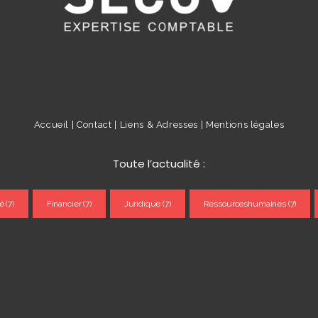
Accueil |
Contact |
Liens & Adresses |
Mentions légales
Toute l’actualité :
é
(7)
Financier
(7)
Juridique
(7)
Ressourceshumaines
(7)