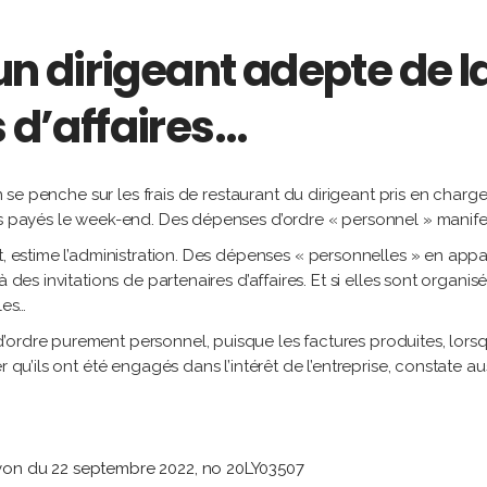
’un dirigeant adepte de l
s d’affaires…
on se penche sur les frais de restaurant du dirigeant pris en charg
ais payés le week-end. Des dépenses d’ordre « personnel » manif
t, estime l’administration. Des dépenses « personnelles » en appa
à des invitations de partenaires d’affaires. Et si elles sont organ
les…
rdre purement personnel, puisque les factures produites, lorsqu’il
r qu’ils ont été engagés dans l’intérêt de l’entreprise, constate au
 Lyon du 22 septembre 2022, no 20LY03507