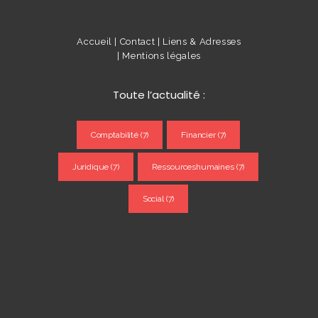
Accueil |
Contact |
Liens & Adresses
|
Mentions légales
Toute l’actualité :
Comptabilité
(7)
Financier
(7)
Juridique
(7)
Ressourceshumaines
(7)
Social
(7)