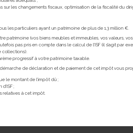
mulaires adéquats ;
s sur les changements fiscaux, optimisation de la fiscalité du diri
ous les particuliers ayant un patrimoine de plus de 1,3 million €.
otre patrimoine (vos biens meubles et immeubles, vos valeurs, vos 
utefois pas pris en compte dans le calcul de l’ISF (il s’agit par 
 collections).
arème progressif à votre patrimoine taxable.
 démarche de déclaration et de paiement de cet impôt vous pro
ue le montant de l’impôt dû ;
 d’ISF ;
 relatives à cet impôt.