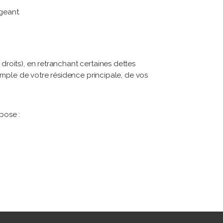
geant.
droits), en retranchant certaines dettes
exemple de votre résidence principale, de vos
pose :