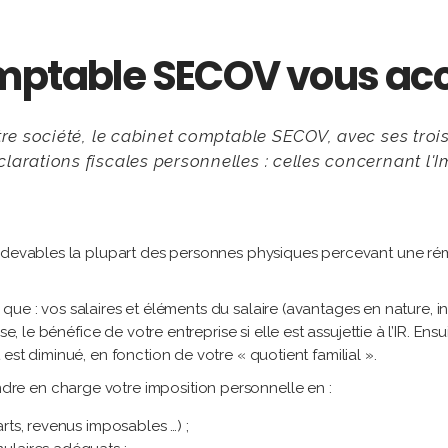
omptable SECOV vous 
tre société, le cabinet comptable SECOV, avec ses troi
arations fiscales personnelles : celles concernant l'I
redevables la plupart des personnes physiques percevant une ré
ls que : vos salaires et éléments du salaire (avantages en nature, 
, le bénéfice de votre entreprise si elle est assujettie à l’IR. Ensui
est diminué, en fonction de votre « quotient familial ».
e en charge votre imposition personnelle en :
arts, revenus imposables …) ;