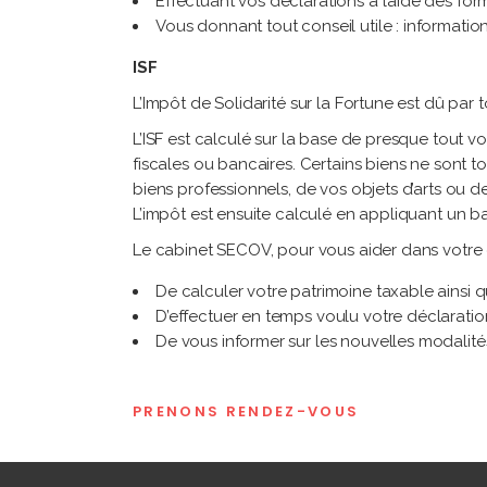
Effectuant vos déclarations à l’aide des for
Vous donnant tout conseil utile : information
ISF
L’Impôt de Solidarité sur la Fortune est dû par t
L’ISF est calculé sur la base de presque tout v
fiscales ou bancaires. Certains biens ne sont to
biens professionnels, de vos objets d’arts ou de
L’impôt est ensuite calculé en appliquant un b
Le cabinet SECOV, pour vous aider dans votre
De calculer votre patrimoine taxable ainsi q
D’effectuer en temps voulu votre déclaration
De vous informer sur les nouvelles modalités
PRENONS RENDEZ-VOUS