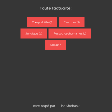
Toute l’actualité :
Comptabilité
(7)
Financier
(7)
Juridique
(7)
Ressourceshumaines
(7)
Social
(7)
Développé par
Elliot Shebaski