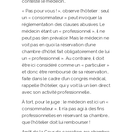
conteste le médecin…
« Pas pour vous ! », observe l’hôtelier : seul
un « consommateur » peut invoquer la
réglementation des clauses abusives. Le
médecin étant un « professionnel », il ne
peut pas s’en prévaloir. Mais le médecin ne
voit pas en quoi la réservation d’une
chambre d’hôtel fait obligatoirement de lui
un « professionnel ». Au contraire, il doit
être ici considéré comme un « particulier »
et donc être remboursé de sa réservation…
faite dans le cadre d’un congrès médical,
rappelle l’hôtelier, qui y voit là un lien direct
avec son activité professionnelle…
À tort, pour le juge : le médecin est ici un «
consommateur ». Il n’a pas agi à des fins
professionnelles en réservant sa chambre…
que l’hôtelier doit lui rembourser !
Arrêt de la Cour de cassation, 1re chambre